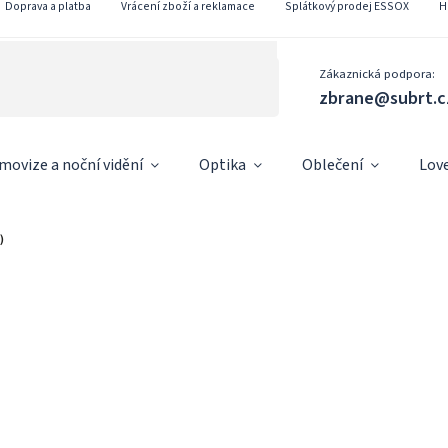
Doprava a platba
Vrácení zboží a reklamace
Splátkový prodej ESSOX
H
Zákaznická podpora:
zbrane@subrt.c
movize a noční vidění
Optika
Oblečení
Lov
)