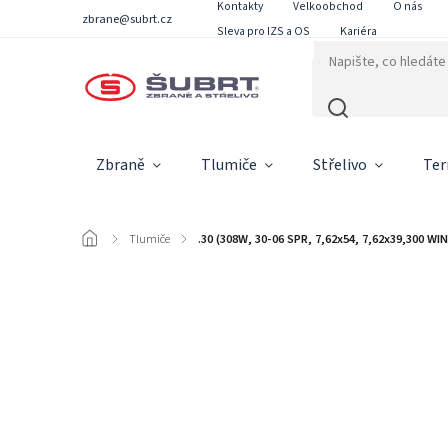
Kontakty
Velkoobchod
O nás
zbrane@subrt.cz
Sleva pro IZS a OS
Kariéra
Zbraně
Tlumiče
Střelivo
Ter
/
Tlumiče
/
.30 (308W, 30-06 SPR, 7,62x54, 7,62x39,300 WIN