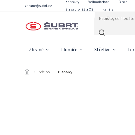
Kontakty
Velkoobchod
O nás
zbrane@subrt.cz
Sleva pro IZS a OS
Kariéra
Zbraně
Tlumiče
Střelivo
Ter
/
Střelivo
/
Diabolky