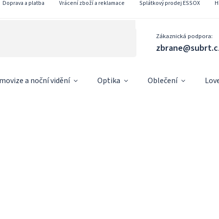
Doprava a platba
Vrácení zboží a reklamace
Splátkový prodej ESSOX
H
Zákaznická podpora:
zbrane@subrt.c
movize a noční vidění
Optika
Oblečení
Lov