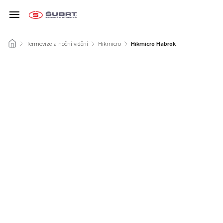
/
Termovize a noční vidění
/
Hikmicro
/
Hikmicro Habrok