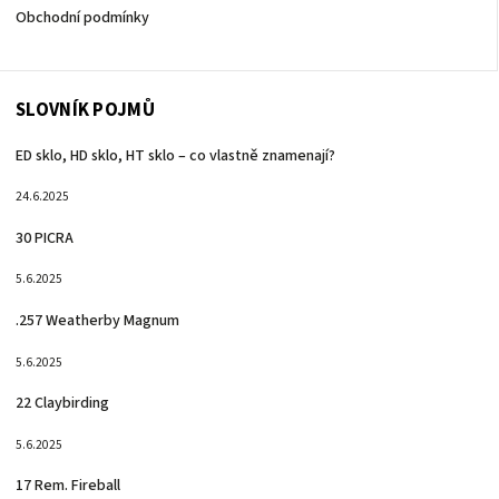
Obchodní podmínky
SLOVNÍK POJMŮ
ED sklo, HD sklo, HT sklo – co vlastně znamenají?
24.6.2025
30 PICRA
5.6.2025
.257 Weatherby Magnum
5.6.2025
22 Claybirding
5.6.2025
17 Rem. Fireball