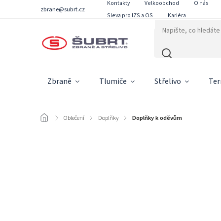
Kontakty
Velkoobchod
O nás
zbrane@subrt.cz
Sleva pro IZS a OS
Kariéra
Zbraně
Tlumiče
Střelivo
Ter
/
Oblečení
/
Doplňky
/
Doplňky k oděvům