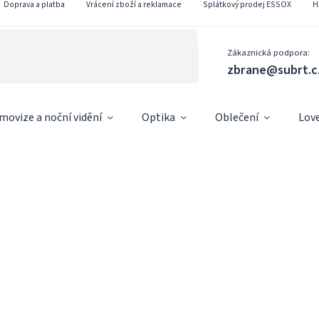
Doprava a platba
Vrácení zboží a reklamace
Splátkový prodej ESSOX
H
Zákaznická podpora:
zbrane@subrt.c
movize a noční vidění
Optika
Oblečení
Lov