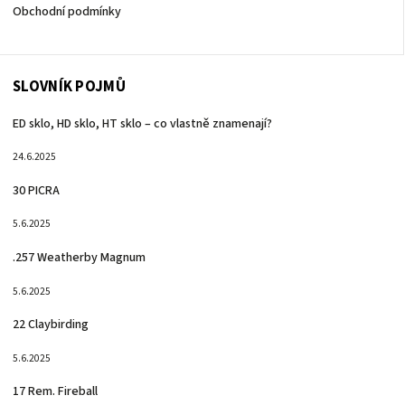
Obchodní podmínky
SLOVNÍK POJMŮ
ED sklo, HD sklo, HT sklo – co vlastně znamenají?
24.6.2025
30 PICRA
5.6.2025
.257 Weatherby Magnum
5.6.2025
22 Claybirding
5.6.2025
17 Rem. Fireball