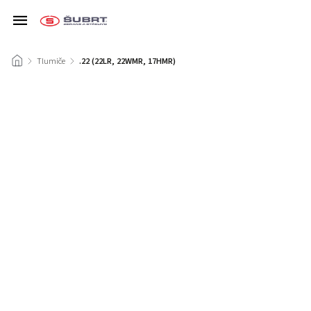
/
Tlumiče
/
.22 (22LR, 22WMR, 17HMR)