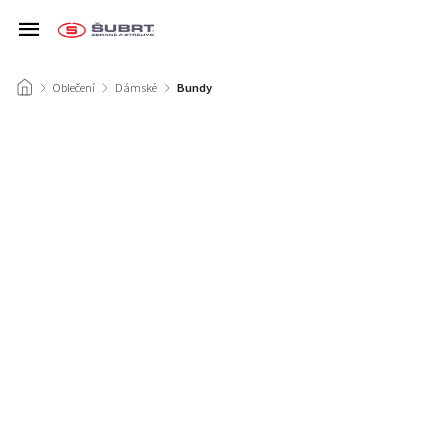
/
Oblečení
/
Dámské
/
Bundy