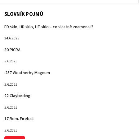
SLOVNÍK POJMŮ
ED sklo, HD sklo, HT sklo – co vlastně znamenají?
24.6.2025
30 PICRA
5.6.2025
.257 Weatherby Magnum
5.6.2025
22 Claybirding
5.6.2025
17 Rem. Fireball
5.6.2025