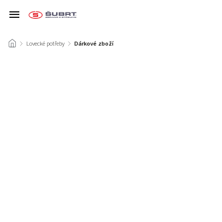
/
Lovecké potřeby
/
Dárkové zboží