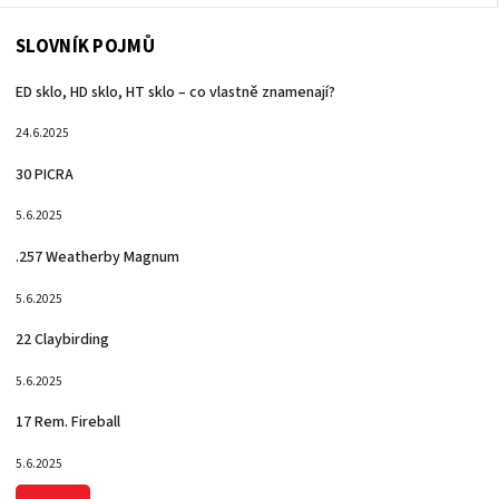
SLOVNÍK POJMŮ
ED sklo, HD sklo, HT sklo – co vlastně znamenají?
24.6.2025
30 PICRA
5.6.2025
.257 Weatherby Magnum
5.6.2025
22 Claybirding
5.6.2025
17 Rem. Fireball
5.6.2025