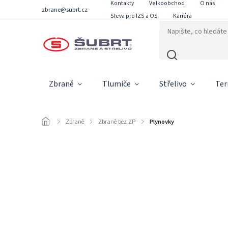
Kontakty
Velkoobchod
O nás
zbrane@subrt.cz
Sleva pro IZS a OS
Kariéra
Zbraně
Tlumiče
Střelivo
Ter
/
Zbraně
/
Zbraně bez ZP
/
Plynovky