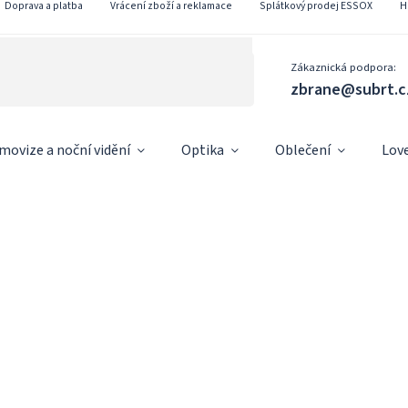
Doprava a platba
Vrácení zboží a reklamace
Splátkový prodej ESSOX
H
Zákaznická podpora:
zbrane@subrt.c
movize a noční vidění
Optika
Oblečení
Lov