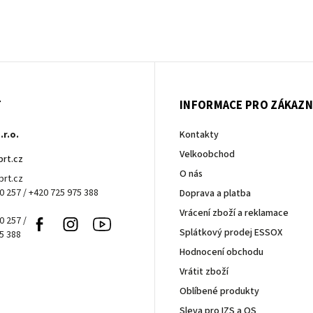
T
INFORMACE PRO ZÁKAZN
.r.o.
Kontakty
Velkoobchod
brt.cz
O nás
rt.cz
0 257 / +420 725 975 388
Doprava a platba
Vrácení zboží a reklamace
0 257 /
Facebook
Instagram
Youtube
Splátkový prodej ESSOX
5 388
Hodnocení obchodu
Vrátit zboží
Oblíbené produkty
Sleva pro IZS a OS