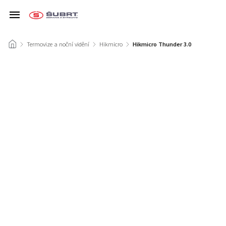
/
Termovize a noční vidění
/
Hikmicro
/
Hikmicro Thunder 3.0