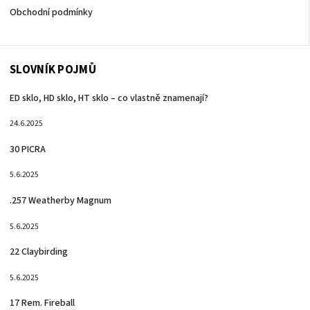
Obchodní podmínky
SLOVNÍK POJMŮ
ED sklo, HD sklo, HT sklo – co vlastně znamenají?
24.6.2025
30 PICRA
5.6.2025
.257 Weatherby Magnum
5.6.2025
22 Claybirding
5.6.2025
17 Rem. Fireball