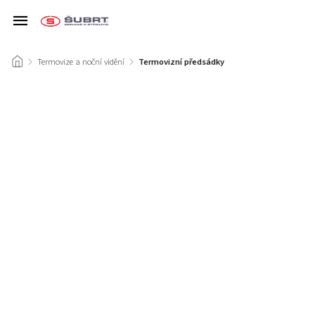
/
Termovize a noční vidění
/
Termovizní předsádky