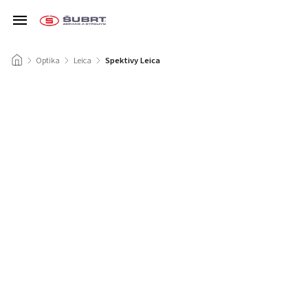
/
Optika
/
Leica
/
Spektivy Leica