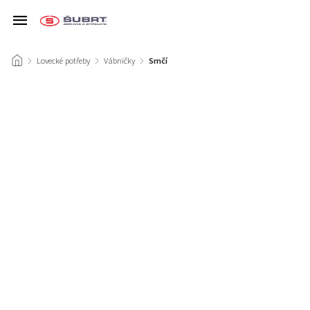
/
Lovecké potřeby
/
Vábničky
/
Srnčí