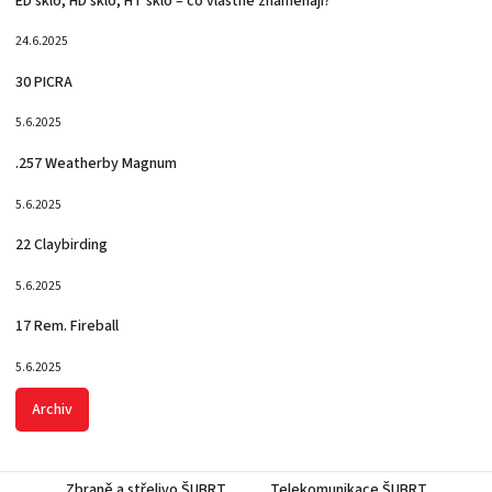
ED sklo, HD sklo, HT sklo – co vlastně znamenají?
24.6.2025
30 PICRA
5.6.2025
.257 Weatherby Magnum
5.6.2025
22 Claybirding
5.6.2025
17 Rem. Fireball
5.6.2025
Archiv
Zbraně a střelivo ŠUBRT
Telekomunikace ŠUBRT