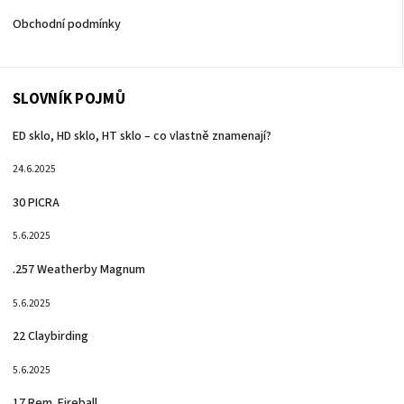
Obchodní podmínky
SLOVNÍK POJMŮ
ED sklo, HD sklo, HT sklo – co vlastně znamenají?
24.6.2025
30 PICRA
5.6.2025
.257 Weatherby Magnum
5.6.2025
22 Claybirding
5.6.2025
17 Rem. Fireball