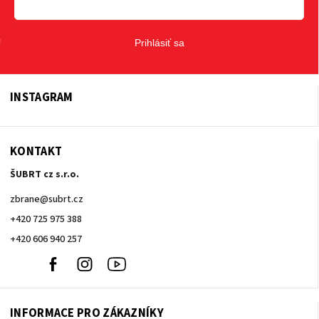
Prihlásiť sa
INSTAGRAM
KONTAKT
ŠUBRT cz s.r.o.
zbrane
@
subrt.cz
+420 725 975 388
+420 606 940 257
+420
Facebook
Instagram
Youtube
606
940
257
INFORMACE PRO ZÁKAZNÍKY