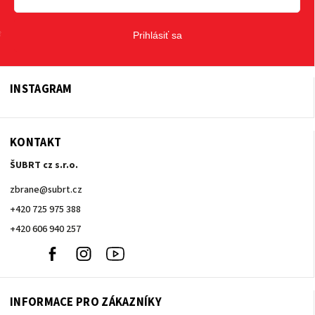
Prihlásiť sa
INSTAGRAM
KONTAKT
ŠUBRT cz s.r.o.
zbrane
@
subrt.cz
+420 725 975 388
+420 606 940 257
+420
Facebook
Instagram
Youtube
606
940
257
INFORMACE PRO ZÁKAZNÍKY