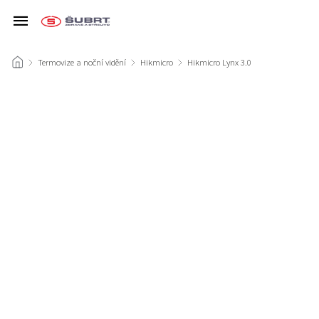
/
Termovize a noční vidění
/
Hikmicro
/
Hikmicro Lynx 3.0
/