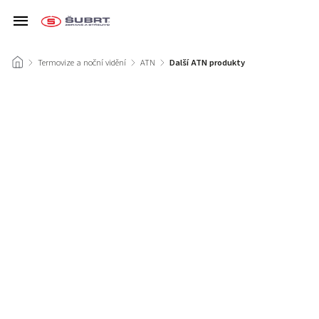
/
Termovize a noční vidění
/
ATN
/
Další ATN produkty