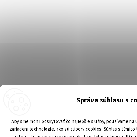
Správa súhlasu s c
Aby sme mohli poskytovať čo najlepšie služby, používame na u
zariadení technológie, ako sú súbory cookies. Súhlas s týmit
údaje, ako je správanie pri prehliadaní alebo jedinečné ID n