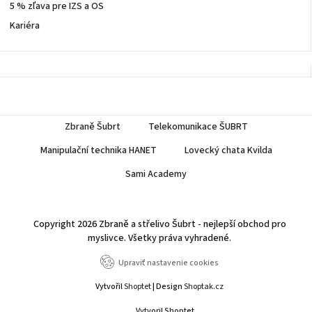
5 % zľava pre IZS a OS
Kariéra
Zbraně Šubrt
Telekomunikace ŠUBRT
Manipulační technika HANET
Lovecký chata Kvilda
Sami Academy
Copyright 2026
Zbraně a střelivo Šubrt - nejlepší obchod pro
myslivce
. Všetky práva vyhradené.
Upraviť nastavenie cookies
Vytvořil
Shoptet
| Design
Shoptak.cz
Vytvoril Shoptet