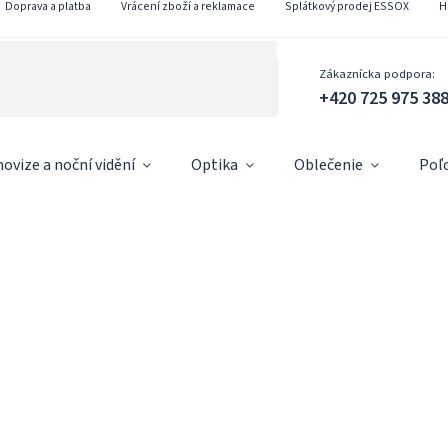
Doprava a platba
Vrácení zboží a reklamace
Splátkový prodej ESSOX
H
Zákaznícka podpora:
+420 725 975 38
ovize a noční vidění
Optika
Oblečenie
Poľ