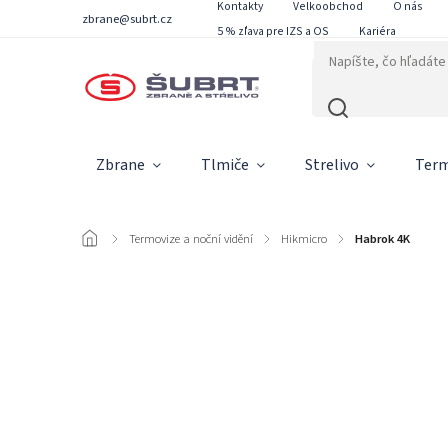
Kontakty
Velkoobchod
O nás
zbrane@subrt.cz
5 % zľava pre IZS a OS
Kariéra
Zbrane
Tlmiče
Strelivo
Term
/
Termovize a noční vidění
/
Hikmicro
/
Habrok 4K