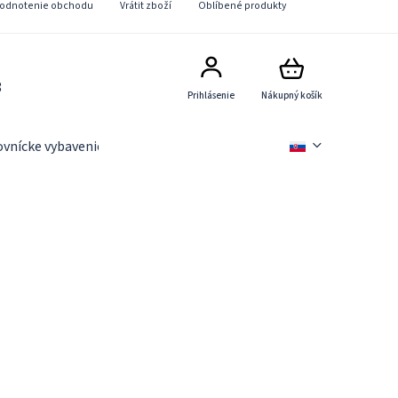
odnotenie obchodu
Vrátit zboží
Oblíbené produkty
8
Prihlásenie
Nákupný košík
ovnícke vybavenie
Slevové akce
Novinky
Věrnostn