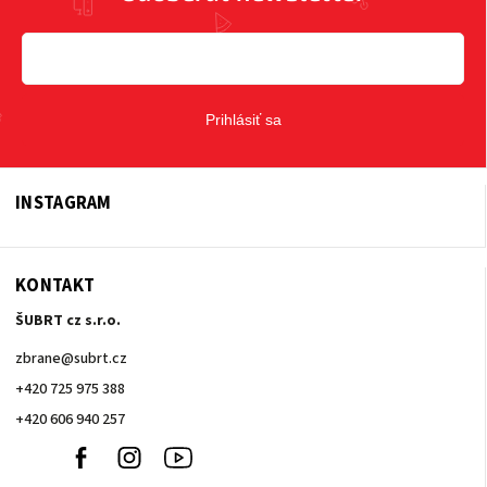
Prihlásiť sa
INSTAGRAM
KONTAKT
ŠUBRT cz s.r.o.
zbrane
@
subrt.cz
+420 725 975 388
+420 606 940 257
+420
Facebook
Instagram
Youtube
606