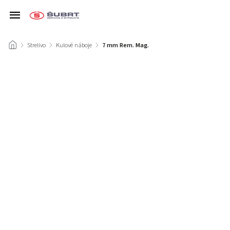
/
Strelivo
/
Kulové náboje
/
7 mm Rem. Mag.