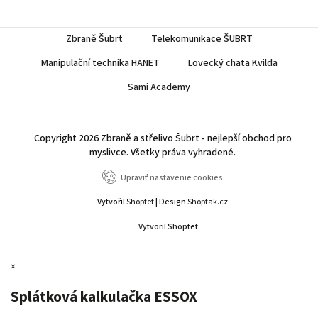
Zbraně Šubrt
Telekomunikace ŠUBRT
Manipulační technika HANET
Lovecký chata Kvilda
Sami Academy
Copyright 2026
Zbraně a střelivo Šubrt - nejlepší obchod pro
myslivce
. Všetky práva vyhradené.
Upraviť nastavenie cookies
Vytvořil
Shoptet
| Design
Shoptak.cz
Vytvoril Shoptet
×
Splátková kalkulačka ESSOX