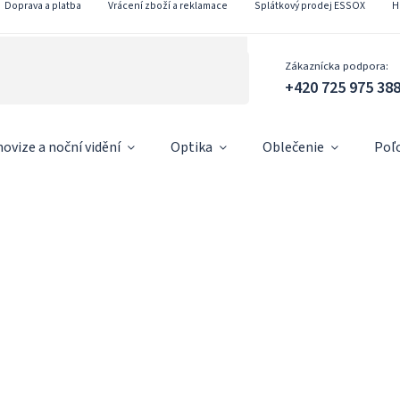
Doprava a platba
Vrácení zboží a reklamace
Splátkový prodej ESSOX
H
Zákaznícka podpora:
+420 725 975 38
ovize a noční vidění
Optika
Oblečenie
Poľ