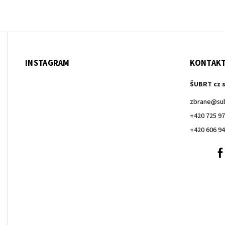
INSTAGRAM
KONTAK
ŠUBRT cz s
zbrane
@
su
+420 725 97
+420 606 94
+420
606
940
257