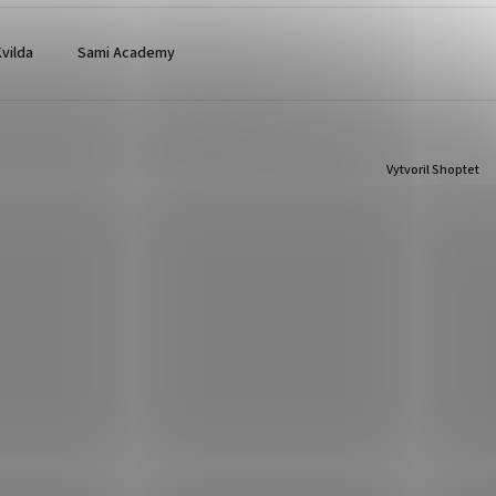
vilda
Sami Academy
Vytvoril Shoptet