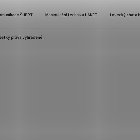
omunikace ŠUBRT
Manipulační technika HANET
Lovecký chata K
Všetky práva vyhradené.