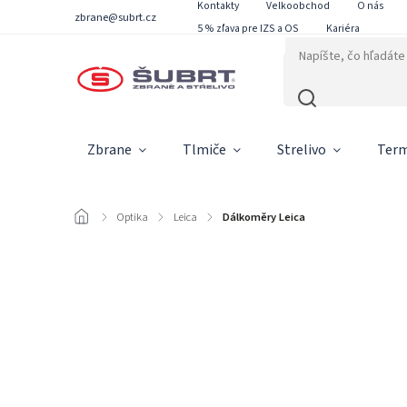
Kontakty
Velkoobchod
O nás
zbrane@subrt.cz
5 % zľava pre IZS a OS
Kariéra
Zbrane
Tlmiče
Strelivo
Term
/
Optika
/
Leica
/
Dálkoměry Leica