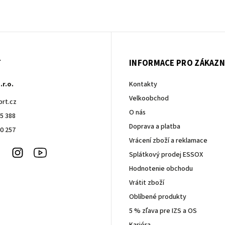
T
INFORMACE PRO ZÁKAZN
.r.o.
Kontakty
Velkoobchod
brt.cz
O nás
5 388
Doprava a platba
0 257
Vrácení zboží a reklamace
Facebook
Instagram
Youtube
Splátkový prodej ESSOX
Hodnotenie obchodu
Vrátit zboží
Oblíbené produkty
5 % zľava pre IZS a OS