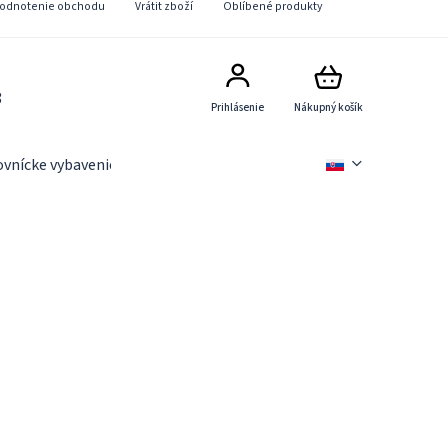
odnotenie obchodu
Vrátit zboží
Oblíbené produkty
8
Prihlásenie
Nákupný košík
ovnícke vybavenie
Slevové akce
Novinky
Věrnostn