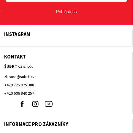
Prihlásiť sa
INSTAGRAM
KONTAKT
ŠUBRT cz s.r.o.
zbrane
@
subrt.cz
+420 725 975 388
+420 606 940 257
+420
Facebook
Instagram
Youtube
606
940
257
INFORMACE PRO ZÁKAZNÍKY