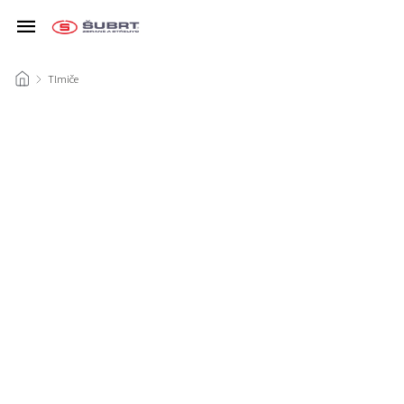
/
Tlmiče
/