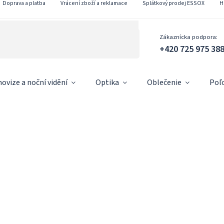
Doprava a platba
Vrácení zboží a reklamace
Splátkový prodej ESSOX
H
Zákaznícka podpora:
+420 725 975 38
ovize a noční vidění
Optika
Oblečenie
Poľ