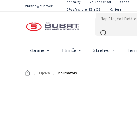
Kontakty
Velkoobchod
O nás
zbrane@subrt.cz
5 % zľava pre IZS a OS
Kariéra
Zbrane
Tlmiče
Strelivo
Term
/
Optika
/
Kolimátory