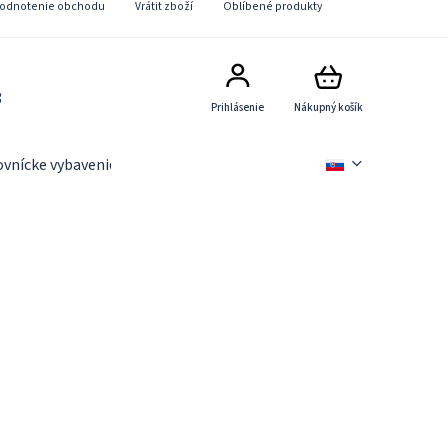
odnotenie obchodu
Vrátit zboží
Oblíbené produkty
8
Prihlásenie
Nákupný košík
ovnícke vybavenie
Slevové akce
Novinky
Věrnostn