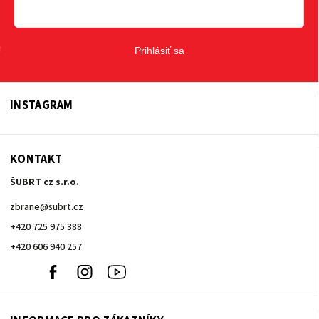
Prihlásiť sa
INSTAGRAM
KONTAKT
ŠUBRT cz s.r.o.
zbrane
@
subrt.cz
+420 725 975 388
+420 606 940 257
+420
Facebook
Instagram
Youtube
606
940
257