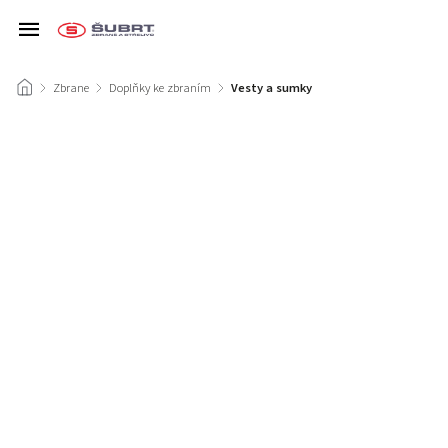
/
Zbrane
/
Doplňky ke zbraním
/
Vesty a sumky