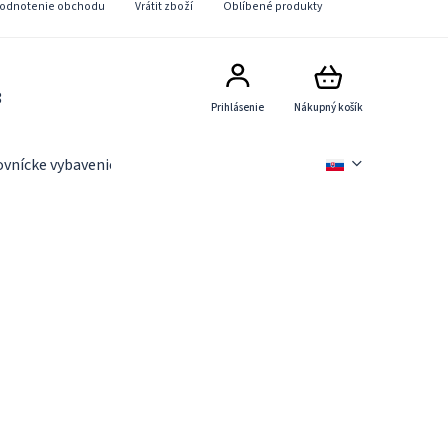
odnotenie obchodu
Vrátit zboží
Oblíbené produkty
8
Prihlásenie
Nákupný košík
ovnícke vybavenie
Slevové akce
Novinky
Věrnostn