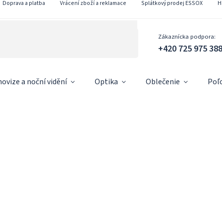
Doprava a platba
Vrácení zboží a reklamace
Splátkový prodej ESSOX
H
Zákaznícka podpora:
+420 725 975 38
ovize a noční vidění
Optika
Oblečenie
Poľ