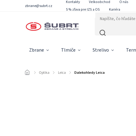
Kontakty
Velkoobchod
O nás
zbrane@subrt.cz
5 % zľava pre IZS a OS
Kariéra
Zbrane
Tlmiče
Strelivo
Term
/
Optika
/
Leica
/
Dalekohledy Leica