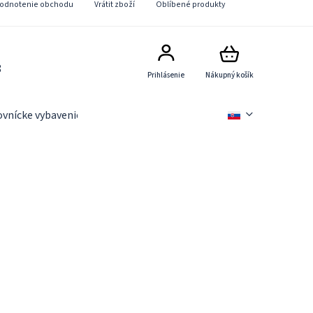
odnotenie obchodu
Vrátit zboží
Oblíbené produkty
8
Prihlásenie
Nákupný košík
ovnícke vybavenie
Slevové akce
Novinky
Věrnostn