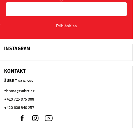
Prihlásiť sa
INSTAGRAM
KONTAKT
ŠUBRT cz s.r.o.
zbrane
@
subrt.cz
+420 725 975 388
+420 606 940 257
+420
Facebook
Instagram
Youtube
606
940