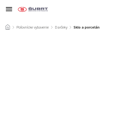
/
Poľovnícke vybavenie
/
Darčeky
/
Sklo a porcelán