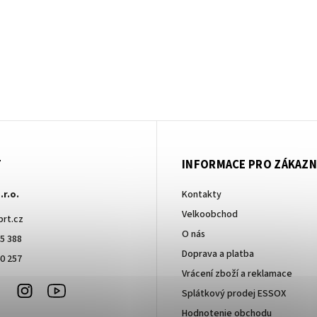
T
INFORMACE PRO ZÁKAZN
.r.o.
Kontakty
Velkoobchod
brt.cz
O nás
5 388
Doprava a platba
0 257
Vrácení zboží a reklamace
Facebook
Instagram
Youtube
Splátkový prodej ESSOX
Hodnotenie obchodu