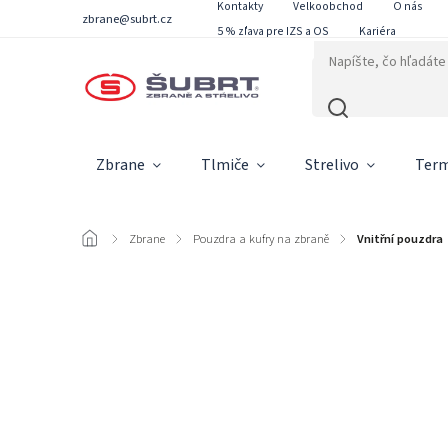
Kontakty
Velkoobchod
O nás
zbrane@subrt.cz
5 % zľava pre IZS a OS
Kariéra
Zbrane
Tlmiče
Strelivo
Term
/
Zbrane
/
Pouzdra a kufry na zbraně
/
Vnitřní pouzdra