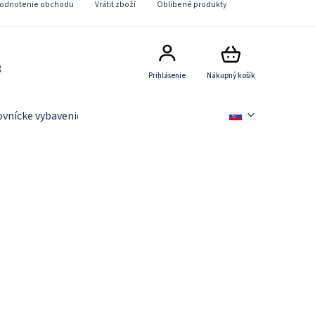
odnotenie obchodu
Vrátit zboží
Oblíbené produkty
8
Prihlásenie
Nákupný košík
ovnícke vybavenie
Slevové akce
Novinky
Věrnostn