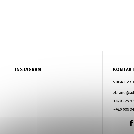
INSTAGRAM
KONTAK
ŠUBRT cz s
zbrane
@
su
+420 725 97
+420 606 94
+420
606
940