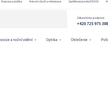
Doprava a platba
Vrácení zboží a reklamace
Splátkový prodej ESSOX
H
Zákaznícka podpora:
+420 725 975 38
ovize a noční vidění
Optika
Oblečenie
Poľ