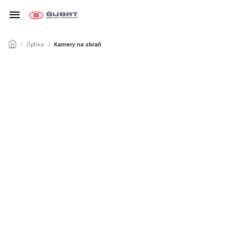
/
Optika
/
Kamery na zbraň