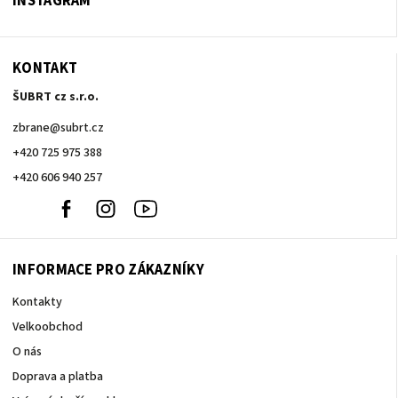
INSTAGRAM
KONTAKT
ŠUBRT cz s.r.o.
zbrane
@
subrt.cz
+420 725 975 388
+420 606 940 257
+420
Facebook
Instagram
Youtube
606
940
257
INFORMACE PRO ZÁKAZNÍKY
Kontakty
Velkoobchod
O nás
Doprava a platba