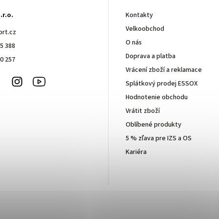
.r.o.
Kontakty
Velkoobchod
brt.cz
O nás
5 388
Doprava a platba
0 257
Vrácení zboží a reklamace
Facebook
Instagram
Youtube
Splátkový prodej ESSOX
Hodnotenie obchodu
Vrátit zboží
Oblíbené produkty
5 % zľava pre IZS a OS
Kariéra