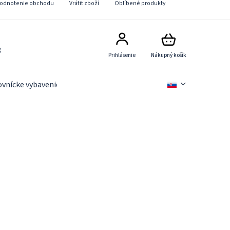
odnotenie obchodu
Vrátit zboží
Oblíbené produkty
8
Prihlásenie
Nákupný košík
ovnícke vybavenie
Slevové akce
Novinky
Věrnostn