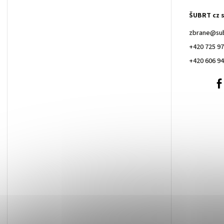
ŠUBRT cz s
zbrane
@
su
+420 725 97
+420 606 94
+420
606
940
257