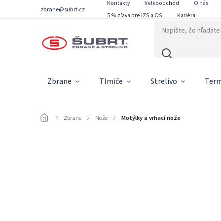
Kontakty
Velkoobchod
O nás
zbrane@subrt.cz
5 % zľava pre IZS a OS
Kariéra
Zbrane
Tlmiče
Strelivo
Term
/
Zbrane
/
Nože
/
Motýlky a vrhací nože