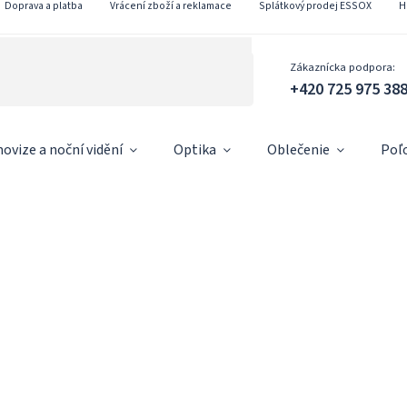
Doprava a platba
Vrácení zboží a reklamace
Splátkový prodej ESSOX
H
Zákaznícka podpora:
+420 725 975 38
ovize a noční vidění
Optika
Oblečenie
Poľ