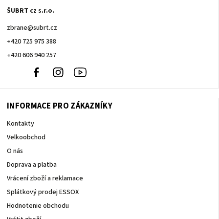
ŠUBRT cz s.r.o.
zbrane
@
subrt.cz
+420 725 975 388
+420 606 940 257
+420
Facebook
Instagram
Youtube
606
940
257
INFORMACE PRO ZÁKAZNÍKY
Kontakty
Velkoobchod
O nás
Doprava a platba
Vrácení zboží a reklamace
Splátkový prodej ESSOX
Hodnotenie obchodu