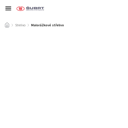
/
Strelivo
/
Malorážkové střelivo