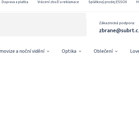
Doprava a platba
Vrácení zboží a reklamace
Splátkový prodej ESSOX
H
Zákaznická podpora:
zbrane@subrt.c
movize a noční vidění
Optika
Oblečení
Lov