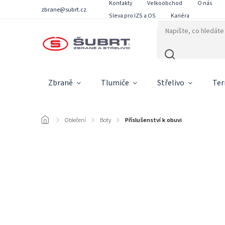
Kontakty
Velkoobchod
O nás
zbrane@subrt.cz
Sleva pro IZS a OS
Kariéra
Zbraně
Tlumiče
Střelivo
Ter
/
Oblečení
/
Boty
/
Příslušenství k obuvi