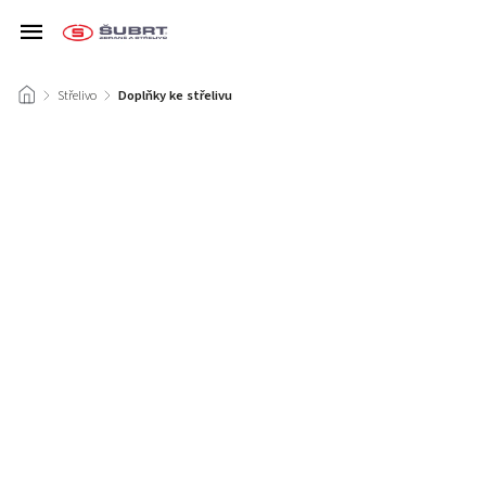
/
Střelivo
/
Doplňky ke střelivu