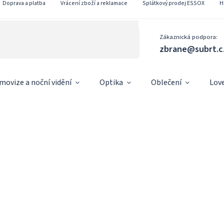
Doprava a platba
Vrácení zboží a reklamace
Splátkový prodej ESSOX
H
Zákaznická podpora:
zbrane@subrt.c
movize a noční vidění
Optika
Oblečení
Lov