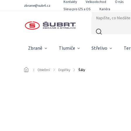
Kontakty
Velkoobchod
O nás
zbrane@subrt.cz
Sleva pro IZS a OS
Kariéra
Zbraně
Tlumiče
Střelivo
Ter
/
Oblečení
/
Doplňky
/
Šály