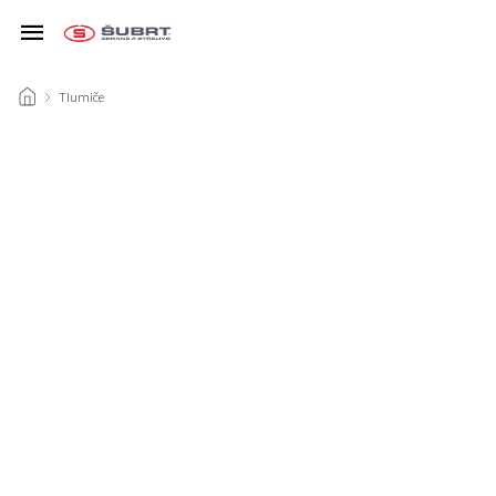
/
Tlumiče
/