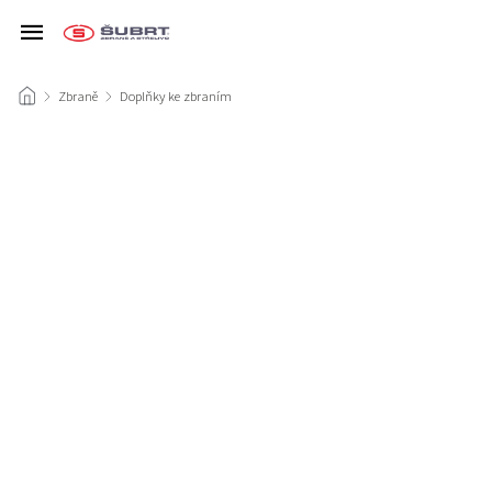
/
Zbraně
/
Doplňky ke zbraním
/