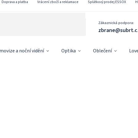
Doprava a platba
Vrácení zboží a reklamace
Splátkový prodej ESSOX
H
Zákaznická podpora:
zbrane@subrt.c
movize a noční vidění
Optika
Oblečení
Lov