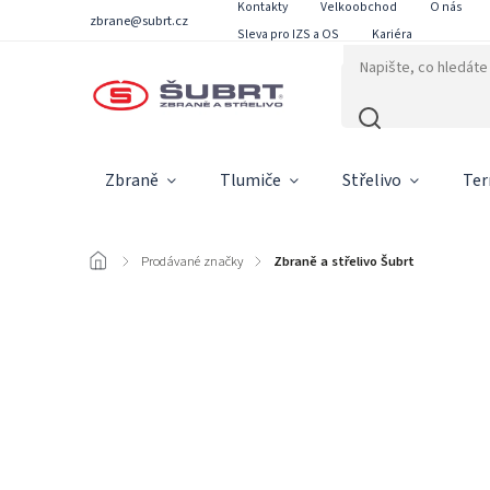
Kontakty
Velkoobchod
O nás
zbrane@subrt.cz
Sleva pro IZS a OS
Kariéra
Zbraně
Tlumiče
Střelivo
Ter
/
Prodávané značky
/
Zbraně a střelivo Šubrt