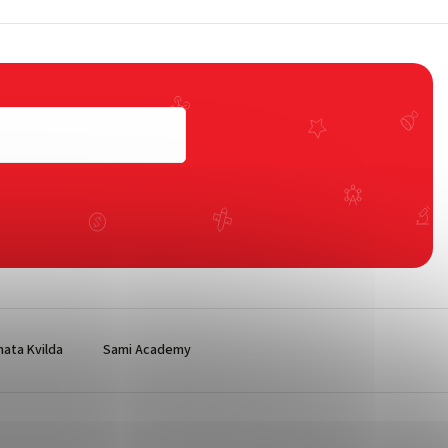
ata Kvilda
Sami Academy