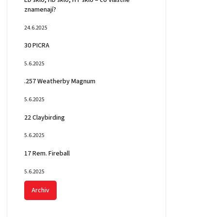
ED sklo, HD sklo, HT sklo – co vlastně
znamenají?
24.6.2025
30 PICRA
5.6.2025
.257 Weatherby Magnum
5.6.2025
22 Claybirding
5.6.2025
17 Rem. Fireball
5.6.2025
Archiv