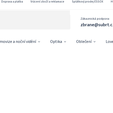
Doprava a platba
Vrácení zboží a reklamace
Splátkový prodej ESSOX
H
Zákaznická podpora:
zbrane@subrt.c
movize a noční vidění
Optika
Oblečení
Lov