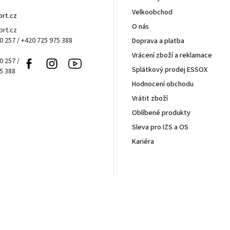
Velkoobchod
brt.cz
O nás
rt.cz
0 257 / +420 725 975 388
Doprava a platba
Vrácení zboží a reklamace
0 257 /
Facebook
Instagram
Youtube
Splátkový prodej ESSOX
5 388
Hodnocení obchodu
Vrátit zboží
Oblíbené produkty
Sleva pro IZS a OS
Kariéra