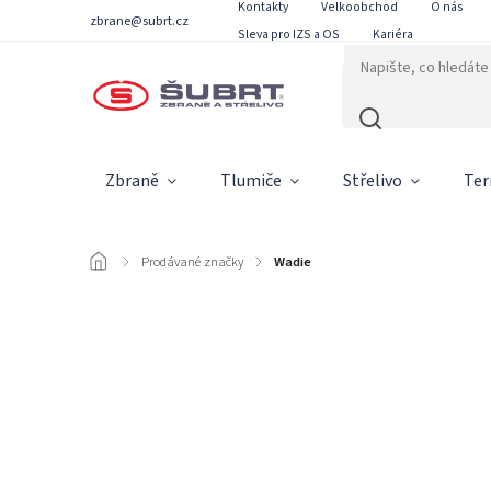
Kontakty
Velkoobchod
O nás
zbrane@subrt.cz
Sleva pro IZS a OS
Kariéra
Zbraně
Tlumiče
Střelivo
Ter
/
Prodávané značky
/
Wadie