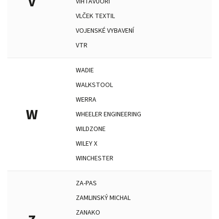
V
VIHTAVUORI
VLČEK TEXTIL
VOJENSKÉ VYBAVENÍ
VTR
WADIE
WALKSTOOL
WERRA
W
WHEELER ENGINEERING
WILDZONE
WILEY X
WINCHESTER
ZA-PAS
ZAMLINSKÝ MICHAL
ZANAKO