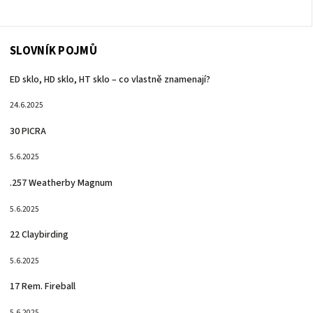
SLOVNÍK POJMŮ
ED sklo, HD sklo, HT sklo – co vlastně znamenají?
24.6.2025
30 PICRA
5.6.2025
.257 Weatherby Magnum
5.6.2025
22 Claybirding
5.6.2025
17 Rem. Fireball
5.6.2025