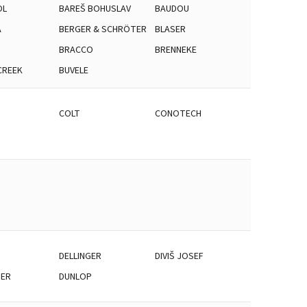
OL
BAREŠ BOHUSLAV
BAUDOU
A
BERGER & SCHRÖTER
BLASER
BRACCO
BRENNEKE
CREEK
BUVELE
COLT
CONOTECH
DELLINGER
DIVIŠ JOSEF
TER
DUNLOP