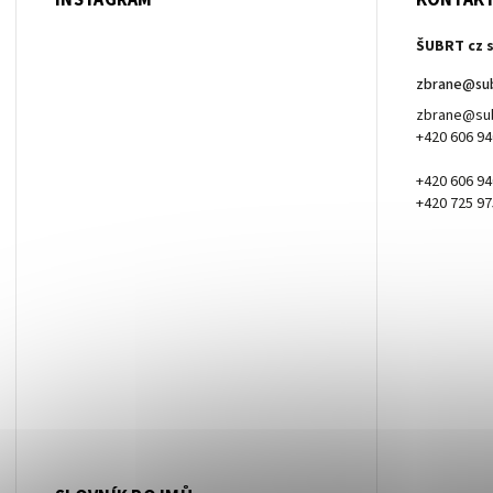
INSTAGRAM
KONTAK
ŠUBRT cz s
zbrane
@
su
zbrane@sub
+420 606 94
+420 606 94
+420 725 97