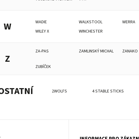
WADIE
WALKSTOOL
WERRA
W
WILEY X
WINCHESTER
ZA-PAS
ZAMLINSKÝ MICHAL
ZANAKO
Z
ZUBÍČEK
OSTATNÍ
2WOLFS
4 STABLE STICKS