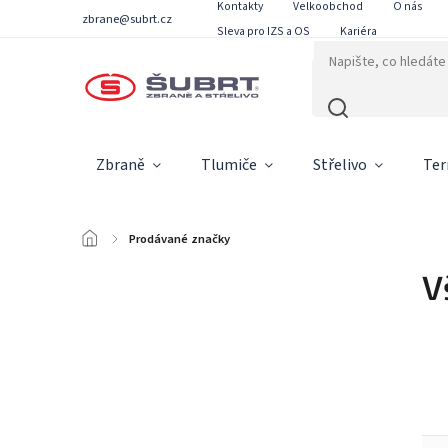
Kontakty
Velkoobchod
O nás
zbrane@subrt.cz
Sleva pro IZS a OS
Kariéra
Zbraně
Tlumiče
Střelivo
Ter
/
Prodávané značky
V