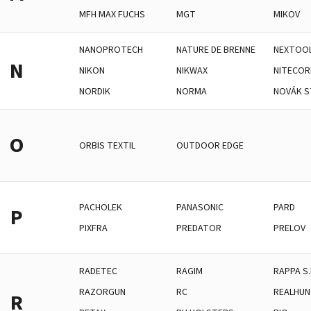
MFH MAX FUCHS
MGT
MIKOV
NANOPROTECH
NATURE DE BRENNE
NEXTOO
N
NIKON
NIKWAX
NITECOR
NORDIK
NORMA
NOVÁK S
O
ORBIS TEXTIL
OUTDOOR EDGE
PACHOLEK
PANASONIC
PARD
P
PIXFRA
PREDATOR
PRELOV
RADETEC
RAGIM
RAPPA S.
RAZORGUN
RC
REALHUN
R