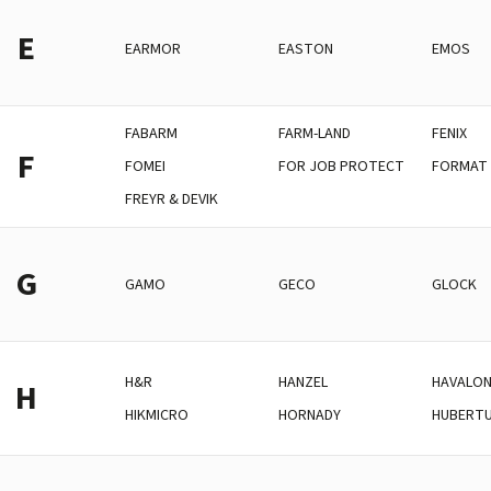
E
EARMOR
EASTON
EMOS
FABARM
FARM-LAND
FENIX
F
FOMEI
FOR JOB PROTECT
FORMAT 
FREYR & DEVIK
G
GAMO
GECO
GLOCK
H&R
HANZEL
HAVALO
H
HIKMICRO
HORNADY
HUBERT