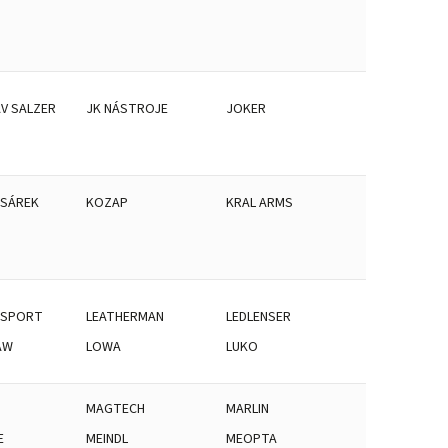
V SALZER
JK NÁSTROJE
JOKER
ESÁREK
KOZAP
KRAL ARMS
 SPORT
LEATHERMAN
LEDLENSER
AW
LOWA
LUKO
MAGTECH
MARLIN
E
MEINDL
MEOPTA