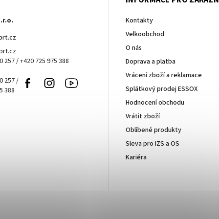
T
INFORMACE PRO ZÁKAZN
.r.o.
Kontakty
Velkoobchod
brt.cz
O nás
rt.cz
0 257 / +420 725 975 388
Doprava a platba
Vrácení zboží a reklamace
0 257 /
Facebook
Instagram
Youtube
Splátkový prodej ESSOX
5 388
Hodnocení obchodu
Vrátit zboží
Oblíbené produkty
Sleva pro IZS a OS
Kariéra