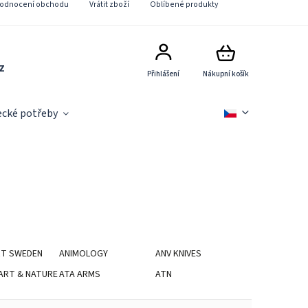
odnocení obchodu
Vrátit zboží
Oblíbené produkty
z
Přihlášení
Nákupní košík
ecké potřeby
Slevové akce
Novinky
Věrnostní pr
RT SWEDEN
ANIMOLOGY
ANV KNIVES
ART & NATURE
ATA ARMS
ATN