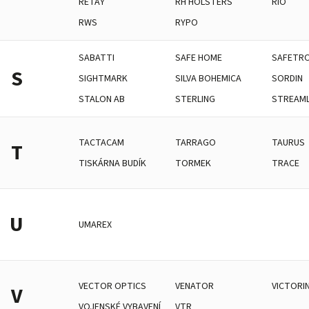
RETAY
RH HOLSTERS
RIO
RWS
RYPO
SABATTI
SAFE HOME
SAFETRO
S
SIGHTMARK
SILVA BOHEMICA
SORDIN
STALON AB
STERLING
STREAM
TACTACAM
TARRAGO
TAURUS
T
TISKÁRNA BUDÍK
TORMEK
TRACE
U
UMAREX
VECTOR OPTICS
VENATOR
VICTORI
V
VOJENSKÉ VYBAVENÍ
VTR