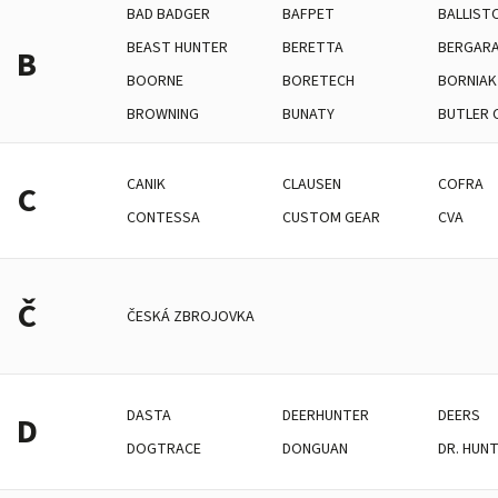
BAD BADGER
BAFPET
BALLIST
BEAST HUNTER
BERETTA
BERGAR
B
BOORNE
BORETECH
BORNIAK
BROWNING
BUNATY
BUTLER 
CANIK
CLAUSEN
COFRA
C
CONTESSA
CUSTOM GEAR
CVA
Č
ČESKÁ ZBROJOVKA
DASTA
DEERHUNTER
DEERS
D
DOGTRACE
DONGUAN
DR. HUN