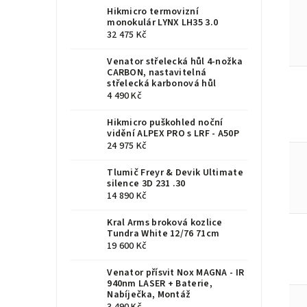
Hikmicro termovizní
monokulár LYNX LH35 3.0
32 475 Kč
Venator střelecká hůl 4-nožka
CARBON, nastavitelná
střelecká karbonová hůl
4 490 Kč
Hikmicro puškohled noční
vidění ALPEX PRO s LRF - A50P
24 975 Kč
Tlumič Freyr & Devik Ultimate
silence 3D 231 .30
14 890 Kč
Kral Arms broková kozlice
Tundra White 12/76 71cm
19 600 Kč
Venator přísvit Nox MAGNA - IR
940nm LASER + Baterie,
Nabíječka, Montáž