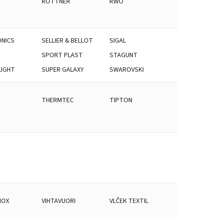
ROTTNER
RWO
NICS
SELLIER & BELLOT
SIGAL
SPORT PLAST
STAGUNT
LIGHT
SUPER GALAXY
SWAROVSKI
THERMTEC
TIPTON
NOX
VIHTAVUORI
VLČEK TEXTIL