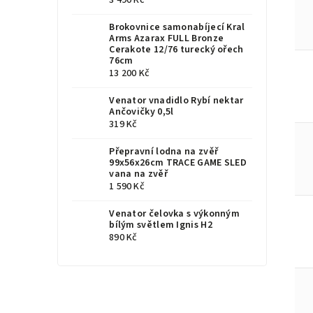
3 490 Kč
Brokovnice samonabíjecí Kral
Arms Azarax FULL Bronze
Cerakote 12/76 turecký ořech
76cm
13 200 Kč
Venator vnadidlo Rybí nektar
Ančovičky 0,5l
319 Kč
Přepravní lodna na zvěř
99x56x26cm TRACE GAME SLED
vana na zvěř
1 590 Kč
Venator čelovka s výkonným
bílým světlem Ignis H2
890 Kč