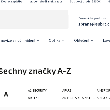
Doprava a platba
Vrácení zboží a reklamace
Splátkový prodej ESSOX
H
Zákaznická podpora:
zbrane@subrt.c
movize a noční vidění
Optika
Oblečení
Lov
šechny značky A-Z
A1 SECURITY
AFARS
AIMSPO
A
ARTIPEL
ARTURE ART & NATURE
ARTURE 