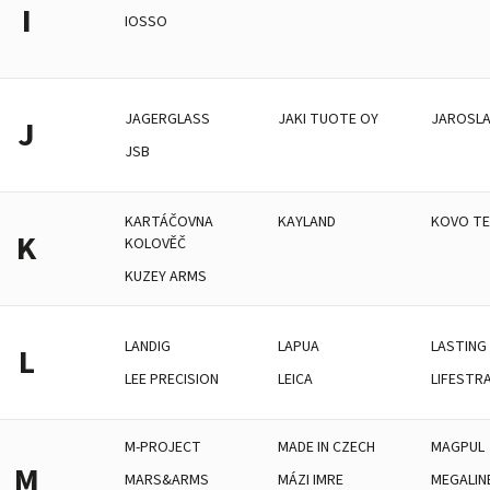
I
IOSSO
JAGERGLASS
JAKI TUOTE OY
JAROSLA
J
JSB
KARTÁČOVNA
KAYLAND
KOVO T
K
KOLOVĚČ
KUZEY ARMS
LANDIG
LAPUA
LASTING
L
LEE PRECISION
LEICA
LIFESTR
M-PROJECT
MADE IN CZECH
MAGPUL
M
MARS&ARMS
MÁZI IMRE
MEGALIN