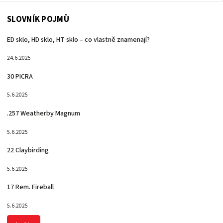
SLOVNÍK POJMŮ
ED sklo, HD sklo, HT sklo – co vlastně znamenají?
24.6.2025
30 PICRA
5.6.2025
.257 Weatherby Magnum
5.6.2025
22 Claybirding
5.6.2025
17 Rem. Fireball
5.6.2025