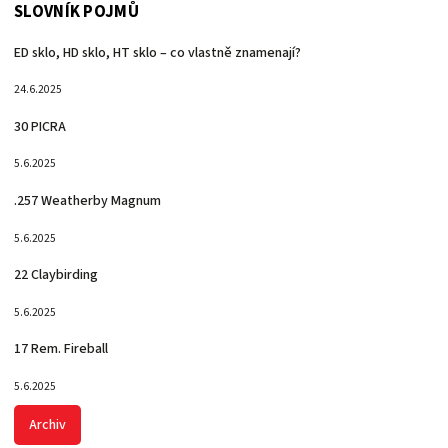
SLOVNÍK POJMŮ
ED sklo, HD sklo, HT sklo – co vlastně znamenají?
24.6.2025
30 PICRA
5.6.2025
.257 Weatherby Magnum
5.6.2025
22 Claybirding
5.6.2025
17 Rem. Fireball
5.6.2025
Archiv