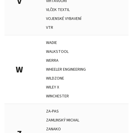
V
VIHTAVUORI
VLČEK TEXTIL
VOJENSKÉ VYBAVENÍ
VTR
WADIE
WALKSTOOL
WERRA
W
WHEELER ENGINEERING
WILDZONE
WILEY X
WINCHESTER
ZA-PAS
ZAMLINSKÝ MICHAL
ZANAKO