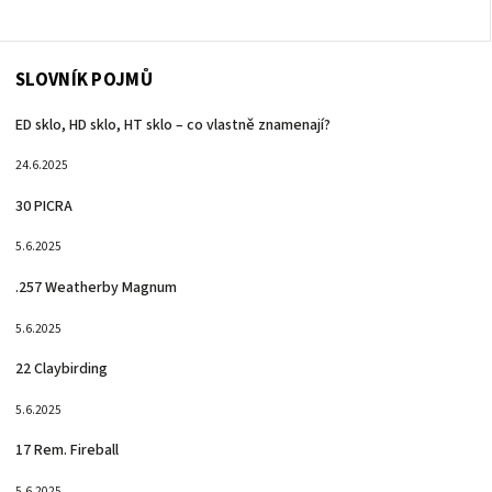
SLOVNÍK POJMŮ
ED sklo, HD sklo, HT sklo – co vlastně znamenají?
24.6.2025
30 PICRA
5.6.2025
.257 Weatherby Magnum
5.6.2025
22 Claybirding
5.6.2025
17 Rem. Fireball
5.6.2025