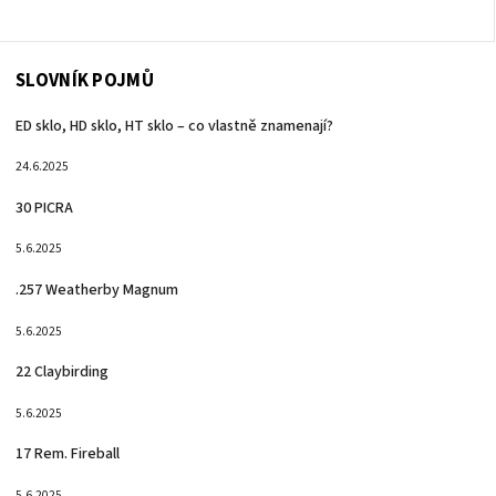
SLOVNÍK POJMŮ
ED sklo, HD sklo, HT sklo – co vlastně znamenají?
24.6.2025
30 PICRA
5.6.2025
.257 Weatherby Magnum
5.6.2025
22 Claybirding
5.6.2025
17 Rem. Fireball
5.6.2025