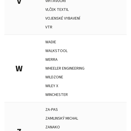
V
VIHTAVUORI
VLČEK TEXTIL
VOJENSKÉ VYBAVENÍ
VTR
WADIE
WALKSTOOL
WERRA
W
WHEELER ENGINEERING
WILDZONE
WILEY X
WINCHESTER
ZA-PAS
ZAMLINSKÝ MICHAL
ZANAKO