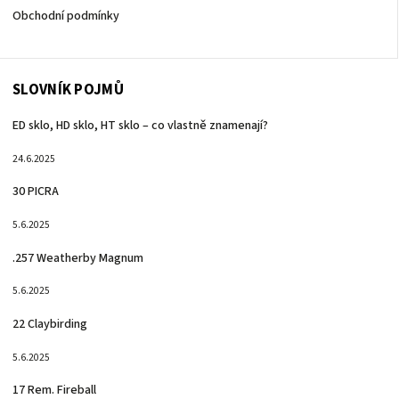
Obchodní podmínky
SLOVNÍK POJMŮ
ED sklo, HD sklo, HT sklo – co vlastně znamenají?
24.6.2025
30 PICRA
5.6.2025
.257 Weatherby Magnum
5.6.2025
22 Claybirding
5.6.2025
17 Rem. Fireball