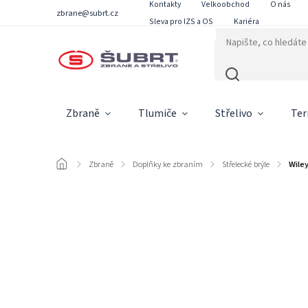
Kontakty
Velkoobchod
O nás
zbrane@subrt.cz
Sleva pro IZS a OS
Kariéra
Zbraně
Tlumiče
Střelivo
Ter
/
Zbraně
/
Doplňky ke zbraním
/
Střelecké brýle
/
Wile