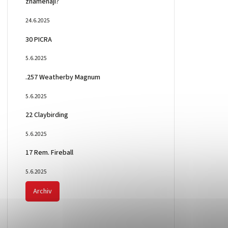
znamenají?
24.6.2025
30 PICRA
5.6.2025
.257 Weatherby Magnum
5.6.2025
22 Claybirding
5.6.2025
17 Rem. Fireball
5.6.2025
Archiv