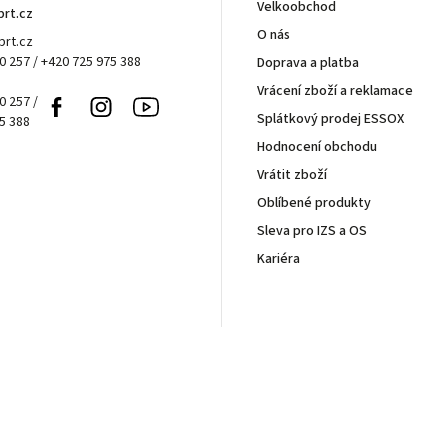
Velkoobchod
brt.cz
O nás
rt.cz
0 257 / +420 725 975 388
Doprava a platba
Vrácení zboží a reklamace
0 257 /
Facebook
Instagram
Youtube
Splátkový prodej ESSOX
5 388
Hodnocení obchodu
Vrátit zboží
Oblíbené produkty
Sleva pro IZS a OS
Kariéra