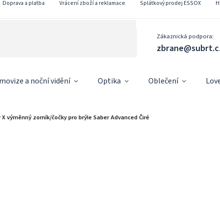
Doprava a platba
Vrácení zboží a reklamace
Splátkový prodej ESSOX
H
Zákaznická podpora:
zbrane@subrt.c
movize a noční vidění
Optika
Oblečení
Lov
y X výměnný zorník/čočky pro brýle Saber Advanced Čiré