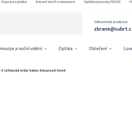
Doprava a platba
Vrácení zboží a reklamace
Splátkový prodej ESSOX
H
Zákaznická podpora:
zbrane@subrt.c
movize a noční vidění
Optika
Oblečení
Lov
y X střelecké brýle Saber Advanced černé