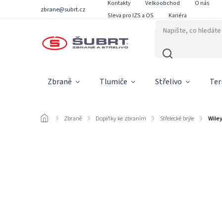
Kontakty
Velkoobchod
O nás
zbrane@subrt.cz
Sleva pro IZS a OS
Kariéra
Zbraně
Tlumiče
Střelivo
Ter
/
Zbraně
/
Doplňky ke zbraním
/
Střelecké brýle
/
Wile