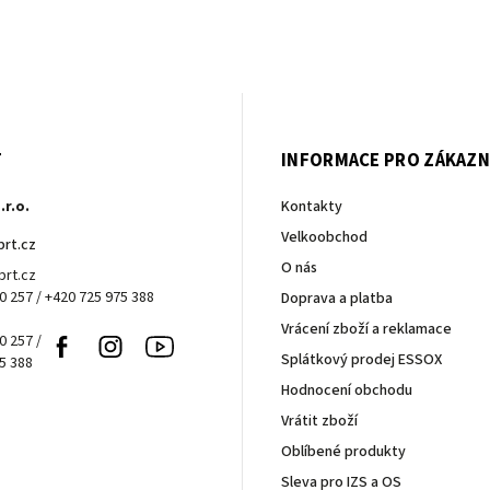
T
INFORMACE PRO ZÁKAZN
.r.o.
Kontakty
Velkoobchod
brt.cz
O nás
rt.cz
0 257 / +420 725 975 388
Doprava a platba
Vrácení zboží a reklamace
0 257 /
Facebook
Instagram
Youtube
Splátkový prodej ESSOX
5 388
Hodnocení obchodu
Vrátit zboží
Oblíbené produkty
Sleva pro IZS a OS