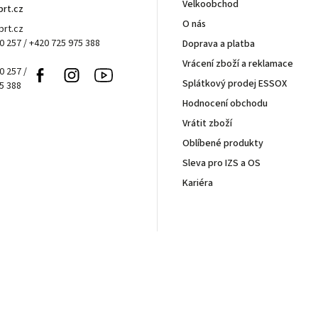
Velkoobchod
brt.cz
O nás
rt.cz
0 257 / +420 725 975 388
Doprava a platba
Vrácení zboží a reklamace
0 257 /
Facebook
Instagram
Youtube
Splátkový prodej ESSOX
5 388
Hodnocení obchodu
Vrátit zboží
Oblíbené produkty
Sleva pro IZS a OS
Kariéra