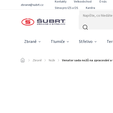
Kontakty
Velkoobchod
O nás
zbrane@subrt.cz
Sleva pro IZS a OS
Kariéra
Zbraně
Tlumiče
Střelivo
Ter
/
Zbraně
/
Nože
/
Venator sada nožů na zpracování a v