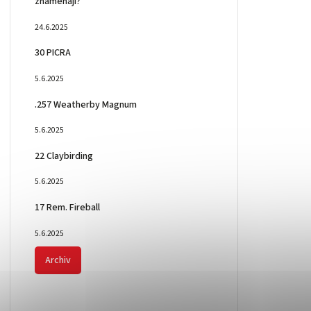
znamenají?
24.6.2025
30 PICRA
5.6.2025
.257 Weatherby Magnum
5.6.2025
22 Claybirding
5.6.2025
17 Rem. Fireball
5.6.2025
Archiv