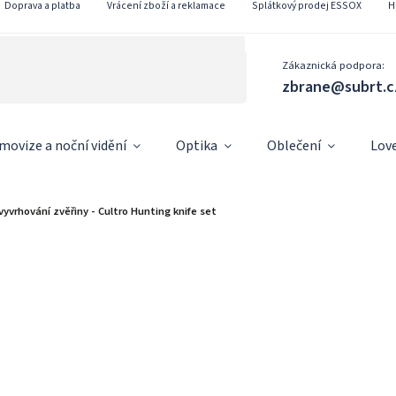
Doprava a platba
Vrácení zboží a reklamace
Splátkový prodej ESSOX
H
Zákaznická podpora:
zbrane@subrt.c
movize a noční vidění
Optika
Oblečení
Lov
yvrhování zvěřiny - Cultro Hunting knife set